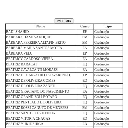
Nome
Curso
Tipo
BADI SHAHID
EP
Graduação
BARBARA DA SILVA ROQUE
EM
Graduação
BÁRBARA FERREIRA ALTAFIN BRITO
EM
Graduação
BÁRBARA MARIA SANTOS MOTTA
EA
Graduação
BÁRBARA VELO
EP
Graduação
BEATRICY CARDOSO VIEIRA
EA
Graduação
BEATRIZ BARACAT
EQ
Graduação
BEATRIZ CAVALCANTI MORAES
EA
Graduação
BEATRIZ DE CARVALHO ESTAVARENGO
EP
Graduação
BEATRIZ DE OLIVEIRA GOMES
EQ
Graduação
BEATRIZ DE OLIVEIRA ZANETI
EQ
Graduação
BEATRIZ GRACIANO DO NASCIMENTO
EA
Graduação
BEATRIZ GRANDIZOLI BOTARO
EQ
Graduação
BEATRIZ PENTEADO DE OLIVEIRA
EQ
Graduação
BEATRIZ ROSSI CANUTO DE MENEZES
EM
Graduação
BEATRIZ SANTUCCI VICENTINI
EQ
Graduação
BEATRIZ VITÓRIA CHAGAS
EQ
Graduação
BEATRIZ YUKIE SHIGA
EB
Graduação