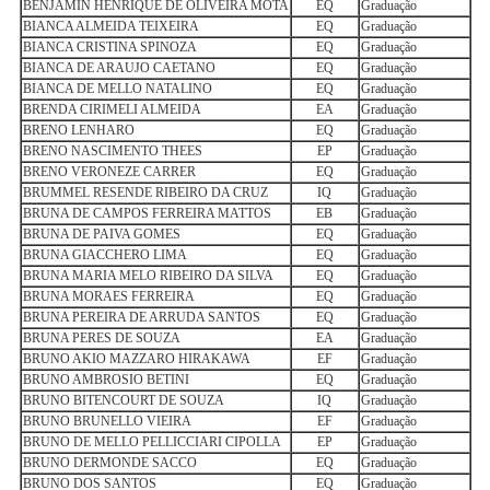
BENJAMIN HENRIQUE DE OLIVEIRA MOTA
EQ
Graduação
BIANCA ALMEIDA TEIXEIRA
EQ
Graduação
BIANCA CRISTINA SPINOZA
EQ
Graduação
BIANCA DE ARAUJO CAETANO
EQ
Graduação
BIANCA DE MELLO NATALINO
EQ
Graduação
BRENDA CIRIMELI ALMEIDA
EA
Graduação
BRENO LENHARO
EQ
Graduação
BRENO NASCIMENTO THEES
EP
Graduação
BRENO VERONEZE CARRER
EQ
Graduação
BRUMMEL RESENDE RIBEIRO DA CRUZ
IQ
Graduação
BRUNA DE CAMPOS FERREIRA MATTOS
EB
Graduação
BRUNA DE PAIVA GOMES
EQ
Graduação
BRUNA GIACCHERO LIMA
EQ
Graduação
BRUNA MARIA MELO RIBEIRO DA SILVA
EQ
Graduação
BRUNA MORAES FERREIRA
EQ
Graduação
BRUNA PEREIRA DE ARRUDA SANTOS
EQ
Graduação
BRUNA PERES DE SOUZA
EA
Graduação
BRUNO AKIO MAZZARO HIRAKAWA
EF
Graduação
BRUNO AMBROSIO BETINI
EQ
Graduação
BRUNO BITENCOURT DE SOUZA
IQ
Graduação
BRUNO BRUNELLO VIEIRA
EF
Graduação
BRUNO DE MELLO PELLICCIARI CIPOLLA
EP
Graduação
BRUNO DERMONDE SACCO
EQ
Graduação
BRUNO DOS SANTOS
EQ
Graduação