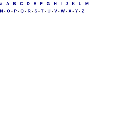
#
-
A
-
B
-
C
-
D
-
E
-
F
-
G
-
H
-
I
-
J
-
K
-
L
-
M
N
-
O
-
P
-
Q
-
R
-
S
-
T
-
U
-
V
-
W
-
X
-
Y
-
Z