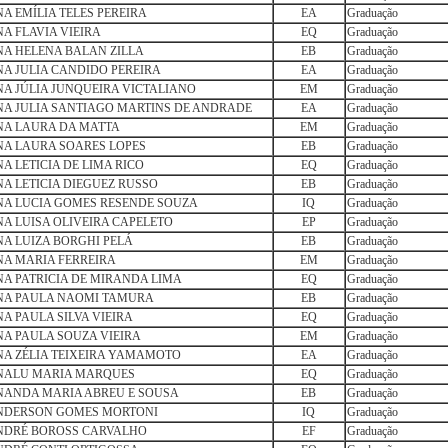
A EMÍLIA TELES PEREIRA
EA
Graduação
A FLAVIA VIEIRA
EQ
Graduação
A HELENA BALAN ZILLA
EB
Graduação
A JULIA CANDIDO PEREIRA
EA
Graduação
A JÚLIA JUNQUEIRA VICTALIANO
EM
Graduação
A JULIA SANTIAGO MARTINS DE ANDRADE
EA
Graduação
NA LAURA DA MATTA
EM
Graduação
NA LAURA SOARES LOPES
EB
Graduação
A LETICIA DE LIMA RICO
EQ
Graduação
A LETICIA DIEGUEZ RUSSO
EB
Graduação
NA LUCIA GOMES RESENDE SOUZA
IQ
Graduação
A LUISA OLIVEIRA CAPELETO
EP
Graduação
A LUIZA BORGHI PELÁ
EB
Graduação
A MARIA FERREIRA
EM
Graduação
A PATRICIA DE MIRANDA LIMA
EQ
Graduação
NA PAULA NAOMI TAMURA
EB
Graduação
A PAULA SILVA VIEIRA
EQ
Graduação
A PAULA SOUZA VIEIRA
EM
Graduação
A ZÉLIA TEIXEIRA YAMAMOTO
EA
Graduação
NALU MARIA MARQUES
EQ
Graduação
NANDA MARIA ABREU E SOUSA
EB
Graduação
NDERSON GOMES MORTONI
IQ
Graduação
NDRÉ BOROSS CARVALHO
EF
Graduação