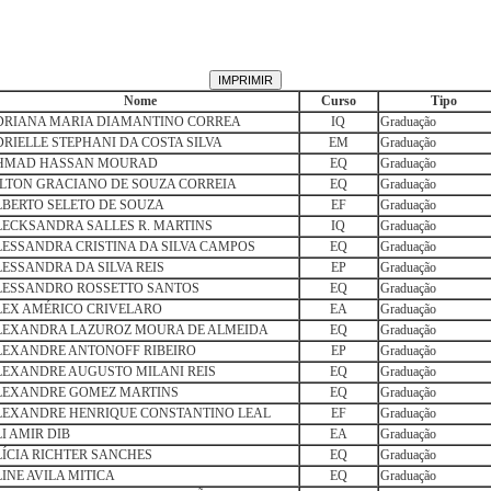
Nome
Curso
Tipo
DRIANA MARIA DIAMANTINO CORREA
IQ
Graduação
RIELLE STEPHANI DA COSTA SILVA
EM
Graduação
HMAD HASSAN MOURAD
EQ
Graduação
LTON GRACIANO DE SOUZA CORREIA
EQ
Graduação
BERTO SELETO DE SOUZA
EF
Graduação
ECKSANDRA SALLES R. MARTINS
IQ
Graduação
ESSANDRA CRISTINA DA SILVA CAMPOS
EQ
Graduação
ESSANDRA DA SILVA REIS
EP
Graduação
LESSANDRO ROSSETTO SANTOS
EQ
Graduação
LEX AMÉRICO CRIVELARO
EA
Graduação
LEXANDRA LAZUROZ MOURA DE ALMEIDA
EQ
Graduação
LEXANDRE ANTONOFF RIBEIRO
EP
Graduação
LEXANDRE AUGUSTO MILANI REIS
EQ
Graduação
LEXANDRE GOMEZ MARTINS
EQ
Graduação
LEXANDRE HENRIQUE CONSTANTINO LEAL
EF
Graduação
I AMIR DIB
EA
Graduação
ÍCIA RICHTER SANCHES
EQ
Graduação
INE AVILA MITICA
EQ
Graduação