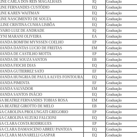
INE CARLA DOS REIS MAGALHÃES
IQ
Graduação
LINE FERNANDES CUSTÓDIO
EQ
Graduação
LINE KAREN WAITMAN
EQ
Graduação
LINE NASCIMENTO DE SOUZA
EQ
Graduação
LINE CRISTINA CUNHA LISBÔA
EQ
Graduação
VARO LUIZ DE ANDRADE
IQ
Graduação
YNI MARANI OLIVEIRA
EA
Graduação
MANDA BOMFIM MYNSSEN COELHO
EP
Graduação
ANDA DANTAS LUCIO DE FREITAS
EM
Graduação
MANDA DE CASTILHO MOTTA
EP
Graduação
MANDA DE SOUZA SANTOS
EB
Graduação
MANDA FIOCHI DIAS
EQ
Graduação
MANDA GUTIERREZ SATO
EF
Graduação
MANDA HUNGRIA DE PAULA ALVES FONTOURA
EQ
Graduação
MANDA PIMENTA
EF
Graduação
MANDA SALVADOR
EM
Graduação
MANDA SANTOS INÁCIO
EQ
Graduação
A BEATRIZ FERNANDES TOBIAS ROSA
EM
Graduação
A BEATRIZ GIROTTO DE MELO
EB
Graduação
NA CAROLINA PROLUNGATI GREGORIO
EP
Graduação
A CAROLINA SUZUKI FALCIONI
EQ
Graduação
NA CLARA COSTA RODRIGUES
EP
Graduação
NA CLARA DAMASCENO ABREU PANTOJA
EQ
Graduação
NA CLARA MANARELLI GASPAR
EQ
Graduação