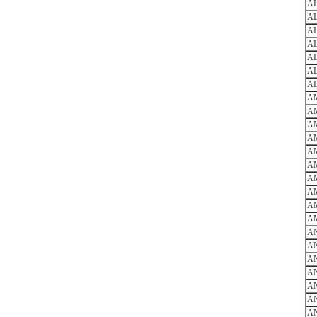
AL
A
A
A
AL
AL
AL
A
AM
A
A
A
A
A
A
A
A
AN
AN
A
AN
A
A
A