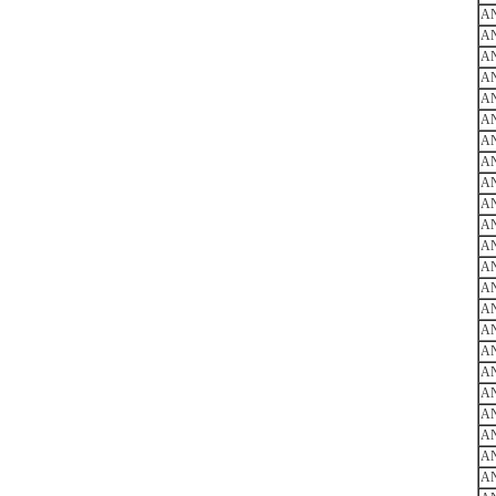
AN
AN
AN
AN
AN
AN
A
A
AN
AN
A
AN
AN
AN
AN
A
AN
AN
AN
A
A
A
A