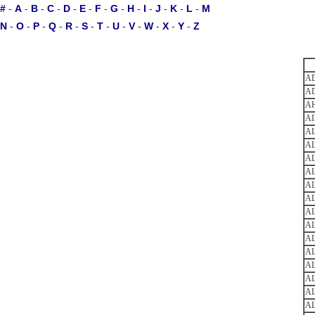
#
-
A
-
B
-
C
-
D
-
E
-
F
-
G
-
H
-
I
-
J
-
K
-
L
-
M
N
-
O
-
P
-
Q
-
R
-
S
-
T
-
U
-
V
-
W
-
X
-
Y
-
Z
A
AD
A
AI
AL
AL
AL
AL
A
A
A
A
A
A
A
AL
AL
AL